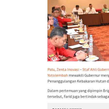
Palu, Zenta Inovasi
–
Staf Ahli Guber
Yotolembah
mewakili Gubernur meng
Penanggulangan Kebakaran Hutan dan
Dalam pertemuan yang dipimpin Brig
tersebut, Farid juga bertindak sebag