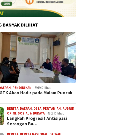
G BANYAK DILIHAT
DAERAH
,
PENDIDIKAN
5919 Dilihat
 GTK Akan Hadir pada Malam Puncak
BERITA
,
DAERAH
,
DESA
,
PERTANIAN
,
RUBRIK
OPINI
,
SOSIAL & BUDAYA
4808 Dilihat
Langkah Progresif Antisipasi
Serangan Ba…
BERITA
,
BERITA NASIONAL
,
DAERAH
,