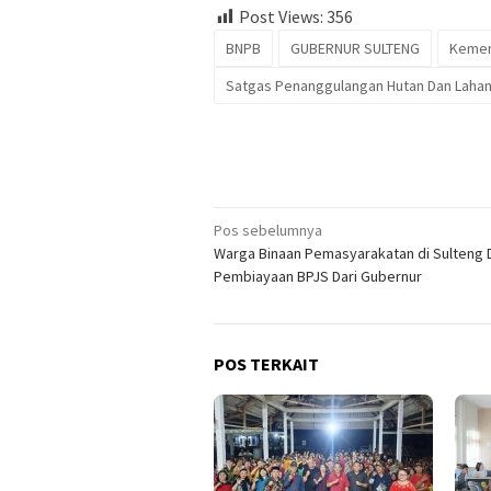
Post Views:
356
BNPB
GUBERNUR SULTENG
Kemen
Satgas Penanggulangan Hutan Dan Laha
Navigasi
Pos sebelumnya
Warga Binaan Pemasyarakatan di Sulteng 
pos
Pembiayaan BPJS Dari Gubernur
POS TERKAIT