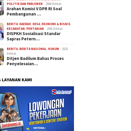
POLITIK DAN PARLEMEN
2594 Dilihat
Arahan Komisi V DPR RI Soal
Pembangunan …
BERITA
,
DAERAH
,
DESA
,
EKONOMI & BISNIS
,
KECAMATAN
,
PERTANIAN
2591 Dilihat
DISPKH Sosialisasi Standar
Sapras Petern…
BERITA
,
BERITA NASIONAL
,
HUKUM
2525
Dilihat
Ditjen Badilum Bahas Proses
Penyelesaian…
& LAYANAN KAMI