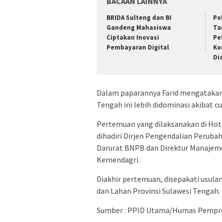
BACAAN LAINNYA
BRIDA Sulteng dan BI
Po
Gandeng Mahasiswa
Ta
Ciptakan Inovasi
Pe
Pembayaran Digital
Ko
Di
Dalam paparannya Farid mengatakan
Tengah ini lebih didominasi akibat c
Pertemuan yang dilaksanakan di Hot
dihadiri Dirjen Pengendalian Perub
Darurat BNPB dan Direktur Manajeme
Kemendagri.
Diakhir pertemuan, disepakati usul
dan Lahan Provinsi Sulawesi Tengah.
Sumber : PPID Utama/Humas Pempro