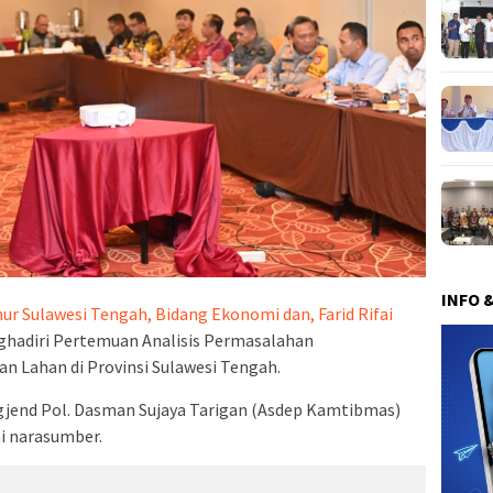
INFO 
nur Sulawesi Tengah, Bidang Ekonomi dan, Farid Rifai
hadiri Pertemuan Analisis Permasalahan
 Lahan di Provinsi Sulawesi Tengah.
jend Pol. Dasman Sujaya Tarigan (Asdep Kamtibmas)
ai narasumber.