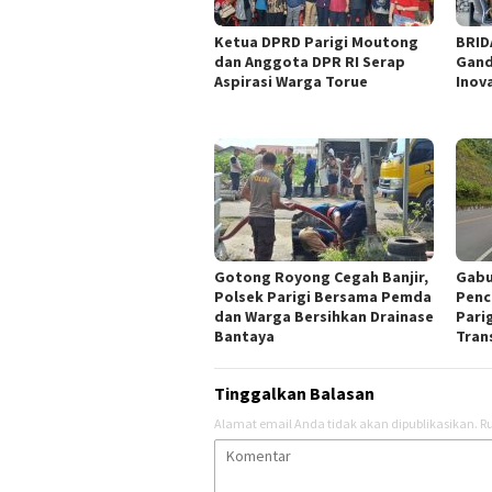
‎Ketua DPRD Parigi Moutong
BRID
dan Anggota DPR RI Serap
Gand
Aspirasi Warga Torue
Inov
Gotong Royong Cegah Banjir,
Gabu
Polsek Parigi Bersama Pemda
Penc
dan Warga Bersihkan Drainase
Parig
Bantaya
Tran
Tinggalkan Balasan
Alamat email Anda tidak akan dipublikasikan.
Ru