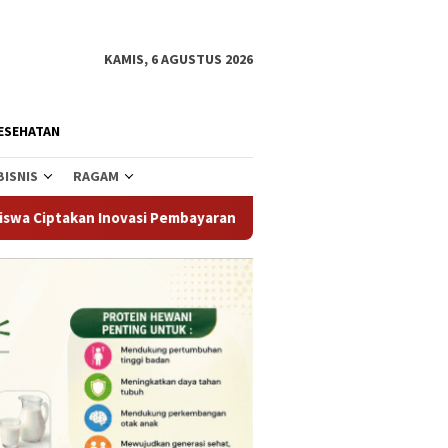
KAMIS, 6 AGUSTUS 2026
ESEHATAN
BISNIS
RAGAM
Inovasi Pembayaran Digital
Polres Parigi Moutong Tangk