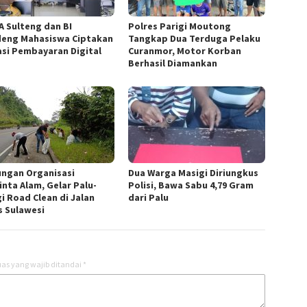
A Sulteng dan BI
Polres Parigi Moutong
eng Mahasiswa Ciptakan
Tangkap Dua Terduga Pelaku
asi Pembayaran Digital
Curanmor, Motor Korban
Berhasil Diamankan
ngan Organisasi
Dua Warga Masigi Diriungkus
inta Alam, Gelar Palu-
Polisi, Bawa Sabu 4,79 Gram
i Road Clean di Jalan
dari Palu
s Sulawesi
as yang wajib ditandai
*