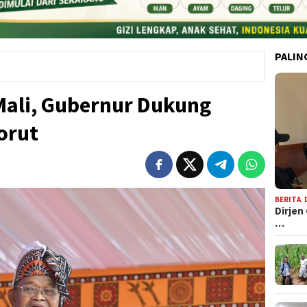
PALIN
ali, Gubernur Dukung
orut
BERITA
,
Dirjen
…