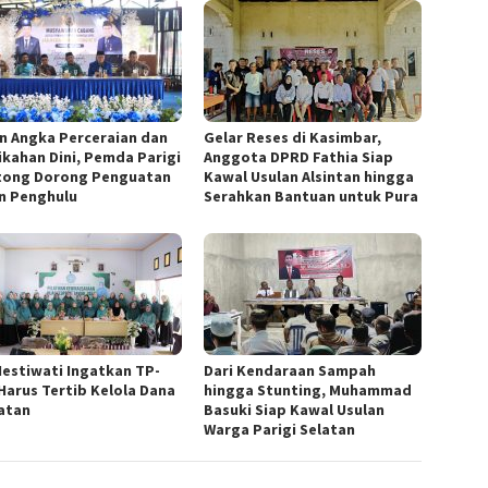
n Angka Perceraian dan
Gelar Reses di Kasimbar,
ikahan Dini, Pemda Parigi
Anggota DPRD Fathia Siap
ong Dorong Penguatan
Kawal Usulan Alsintan hingga
n Penghulu
Serahkan Bantuan untuk Pura
Hestiwati Ingatkan TP-
Dari Kendaraan Sampah
Harus Tertib Kelola Dana
hingga Stunting, Muhammad
atan
Basuki Siap Kawal Usulan
Warga Parigi Selatan