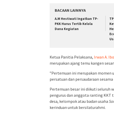
BACAAN LAINNYA
A.M Hestiwati Ingatkan TP-
TP
PKK Harus Tertib Kelola
Ke
Dana Kegiatan
He
Ec
Us
Ketua Panitia Pelaksana,
Irwan A. Ib
merupakan ajang temu kangen sesama
”Pertemuan ini merupakan momen un
persatuan dan persaudaraan sesama o
Pertemuan besar ini diikuti seluruh 
pengurus dan anggota ranting KKT t
desa, kelompok atau badan usaha
Sa
kerinduan untuk bersilaturahmi.