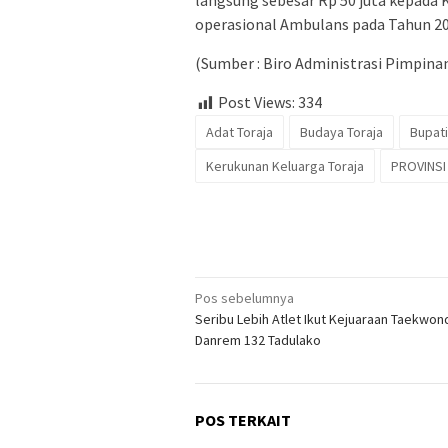
langsung sebesar Rp 50 juta kepada
operasional Ambulans pada Tahun 20
(Sumber : Biro Administrasi Pimpin
Post Views:
334
Adat Toraja
Budaya Toraja
Bupati
Kerukunan Keluarga Toraja
PROVINSI
Navigasi
Pos sebelumnya
Seribu Lebih Atlet Ikut Kejuaraan Taekwon
pos
Danrem 132 Tadulako
POS TERKAIT