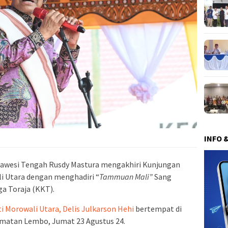
INFO 
lawesi Tengah Rusdy Mastura mengakhiri Kunjungan
i Utara dengan menghadiri “
Tammuan Mali”
Sang
a Toraja (KKT).
i Morowali Utara, Delis Julkarson Hehi
bertempat di
amatan Lembo, Jumat 23 Agustus 24.