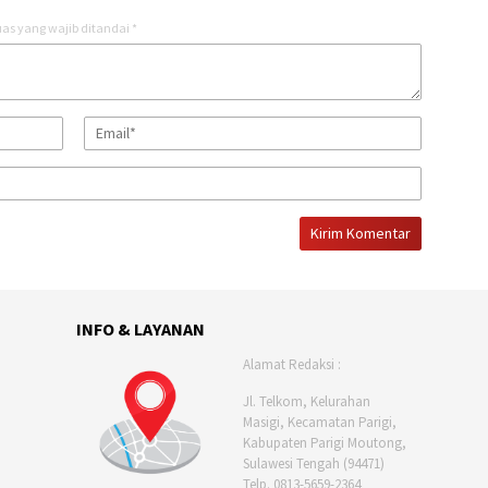
as yang wajib ditandai
*
INFO & LAYANAN
Alamat Redaksi :
Jl. Telkom, Kelurahan
Masigi, Kecamatan Parigi,
Kabupaten Parigi Moutong,
Sulawesi Tengah (94471)
Telp. 0813-5659-2364