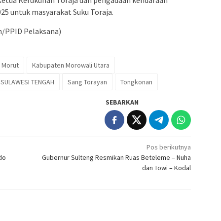
 Ketua Kerukunan Toraja dan pengadaan kendaraan
25 untuk masyarakat Suku Toraja.
an/PPID Pelaksana)
 Morut
Kabupaten Morowali Utara
 SULAWESI TENGAH
Sang Torayan
Tongkonan
SEBARKAN
Pos berikutnya
do
Gubernur Sulteng Resmikan Ruas Beteleme – Nuha
dan Towi – Kodal