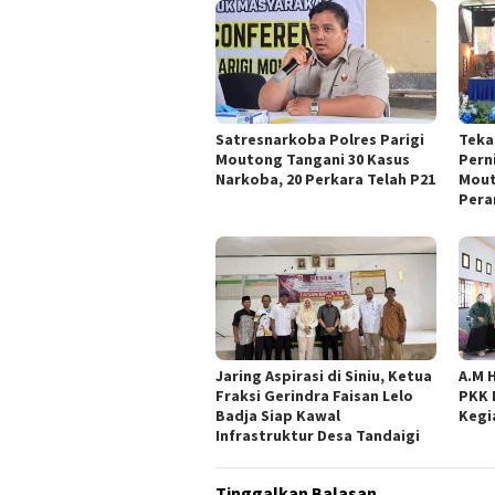
Satresnarkoba Polres Parigi
Teka
Moutong Tangani 30 Kasus
Pern
Narkoba, 20 Perkara Telah P21
Mout
Pera
Jaring Aspirasi di Siniu, Ketua
A.M 
Fraksi Gerindra Faisan Lelo
PKK 
Badja Siap Kawal
Kegi
Infrastruktur Desa Tandaigi
Tinggalkan Balasan