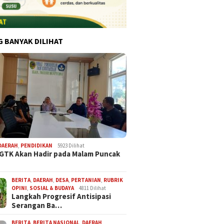
G BANYAK DILIHAT
DAERAH
,
PENDIDIKAN
5923 Dilihat
 GTK Akan Hadir pada Malam Puncak
BERITA
,
DAERAH
,
DESA
,
PERTANIAN
,
RUBRIK
OPINI
,
SOSIAL & BUDAYA
4811 Dilihat
Langkah Progresif Antisipasi
Serangan Ba…
BERITA
,
BERITA NASIONAL
,
DAERAH
,