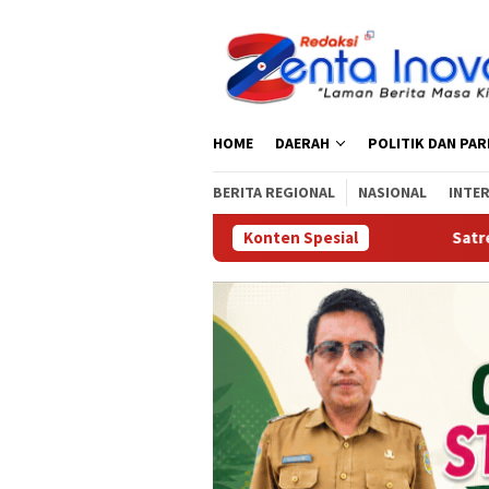
Loncat
ke
konten
HOME
DAERAH
POLITIK DAN PA
BERITA REGIONAL
NASIONAL
INTE
Konten Spesial
Satresnarkoba Polres Par