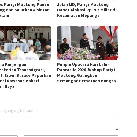
es Parigi Moutong Panen
Jalan IJD, Parigi Moutong
ng dan Salurkan Alsintan
Dapat Alokasi Rp19,5 Miliar di
etani
Kecamatan Mepanga
ma Kunjungan
​Pimpin Upacara Hari Lahir
nterian Transmigrasi,
Pancasila 2026, Wabup Parigi
ti Erwin Burase Paparkan
Moutong Gaungkan
nsi Kawasan Bahari
Semangat Persatuan Bangsa
ni Raya
as yang wajib ditandai
*