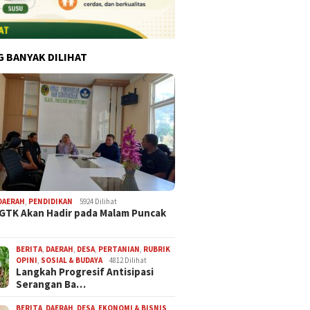
G BANYAK DILIHAT
DAERAH
,
PENDIDIKAN
5924 Dilihat
 GTK Akan Hadir pada Malam Puncak
BERITA
,
DAERAH
,
DESA
,
PERTANIAN
,
RUBRIK
OPINI
,
SOSIAL & BUDAYA
4812 Dilihat
Langkah Progresif Antisipasi
Serangan Ba…
BERITA
,
DAERAH
,
DESA
,
EKONOMI & BISNIS
,