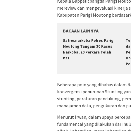
Kepala Bappelitbangda Parigi Mouto
mereview dan mengevaluasi kinerja 
Kabupaten Parigi Moutong berdasark
BACAAN LAINNYA
Satresnarkoba Polres Parigi
Te
Moutong Tangani 30 Kasus
da
Narkoba, 20 Perkara Telah
Pe
P21
Do
Pe
Beberapa poin yang dibahas dalam Ra
konvergensi penurunan Stunting yang
stunting, peraturan pendukung, pe
manajamen data, pengukuran dan publ
Menurut Irwan, dalam upaya percepa
fundamental yang dilakukan dari hul