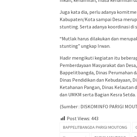
nikah, kehamilan, masa kehamilan d
Juga kata dia, perlu adanya komitmen
Kabupaten/Kota sampai Desa merupa
stunting. Serta adanya koordinasi di
“Mutlak harus dilakukan dan merupa
stunting” ungkap Irwan.
Hadir mengikuti kegiatan itu beberapa
Pemberdayaan Masyarakat dan Desa,
Bappelitbangda, Dinas Perumahan d
Dinas Pendidikan dan Kebudayaan, Di
Ketahanan Pangan, Dinas Kelautan d
dan UMKM serta Bagian Kesra Setda.
(Sumber : DISKOMINFO PARIGI MOU
Post Views:
443
BAPPELITBANGDA PARIGI MOUTONG