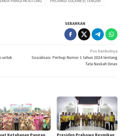
EMDA PARIGI MOUTONG
PROVINSI SULAWESI TENGAH
SEBARKAN
Pos berikutnya
i untuk
Sosialisasi Perbup Nomor 1 tahun 2024 tentang
Tata Naskah Dinas
uat Ketahanan Pangan,
Presiden Prabowo Resmikan