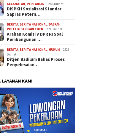
KECAMATAN
,
PERTANIAN
2596 Dilihat
DISPKH Sosialisasi Standar
Sapras Petern…
BERITA
,
BERITA NASIONAL
,
DAERAH
,
POLITIK DAN PARLEMEN
2596 Dilihat
Arahan Komisi V DPR RI Soal
Pembangunan …
BERITA
,
BERITA NASIONAL
,
HUKUM
2525
Dilihat
Ditjen Badilum Bahas Proses
Penyelesaian…
& LAYANAN KAMI