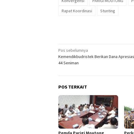
Konvergensi
PARIGI MOUTONG
P
Rapat Koordinasi
Stunting
Navigasi
Pos sebelumnya
Kemendikbudristek Berikan Dana Apresias
pos
44 Seniman
POS TERKAIT
Pemda Parigi Moutong
Perk