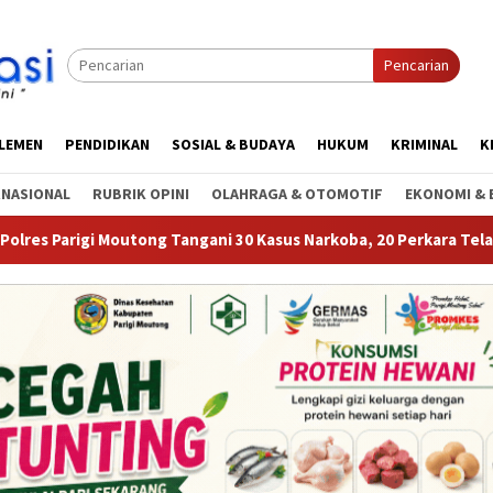
Pencarian
RLEMEN
PENDIDIKAN
SOSIAL & BUDAYA
HUKUM
KRIMINAL
K
RNASIONAL
RUBRIK OPINI
OLAHRAGA & OTOMOTIF
EKONOMI & 
ng Tangani 30 Kasus Narkoba, 20 Perkara Telah P21
Tekan