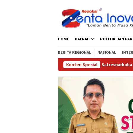
Loncat
ke
konten
HOME
DAERAH
POLITIK DAN PA
BERITA REGIONAL
NASIONAL
INTE
Satresnarkoba Polres Parigi Mouto
Konten Spesial