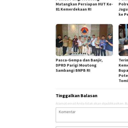
Matangkan Persiapan HUT Ke-
Polr
81 Kemerdekaan RI
Jagu
ke P
Pasca-Gempa dan Banjir,
Teri
DPRD Parigi Moutong
Keme
Sambangi BNPB RI
Bupa
Pote
Tomi
Tinggalkan Balasan
Alamat email Anda tidak akan dipublikasikan.
Ru