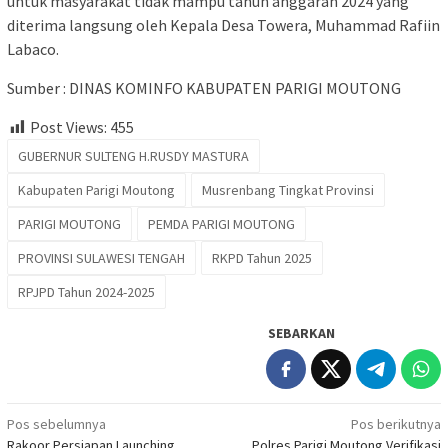
untuk masyarakat tidak mampu tahun anggaran 2024 yang
diterima langsung oleh Kepala Desa Towera, Muhammad Rafiin
Labaco.
Sumber : DINAS KOMINFO KABUPATEN PARIGI MOUTONG
Post Views:
455
GUBERNUR SULTENG H.RUSDY MASTURA
Kabupaten Parigi Moutong
Musrenbang Tingkat Provinsi
PARIGI MOUTONG
PEMDA PARIGI MOUTONG
PROVINSI SULAWESI TENGAH
RKPD Tahun 2025
RPJPD Tahun 2024-2025
SEBARKAN
Navigasi
Pos sebelumnya
Pos berikutnya
Rakoor Persiapan Launching
Polres Parigi Moutong Verifikasi