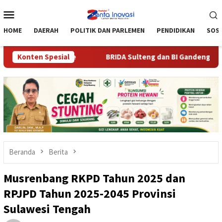
Loncat
Menu
ke
Mobile
konten
HOME
DAERAH
POLITIK DAN PARLEMEN
PENDIDIKAN
SOSI
i Warga Torue
Konten Spesial
BRIDA Sulteng dan BI Gandeng Mahasiswa C
Beranda
Berita
Musrenbang RKPD Tahun 2025 dan
RPJPD Tahun 2025-2045 Provinsi
Sulawesi Tengah