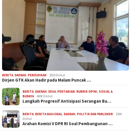
BERITA
,
DAERAH
,
PENDIDIKAN
5919 Dilihat
Dirjen GTK Akan Hadir pada Malam Puncak …
BERITA
,
DAERAH
,
DESA
,
PERTANIAN
,
RUBRIK OPINI
,
SOSIAL &
BUDAYA
4808 Dilihat
Langkah Progresif Antisipasi Serangan Ba…
BERITA
,
BERITA NASIONAL
,
DAERAH
,
POLITIK DAN PARLEMEN
2594
Dilihat
Arahan Komisi V DPR RI Soal Pembangunan …