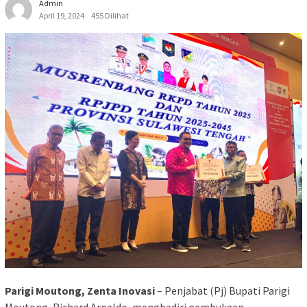
Admin
April 19, 2024
455 Dilihat
Parigi Moutong, Zenta Inovasi
– Penjabat (Pj) Bupati Parigi
Moutong, Richard Arnaldo, menghadiri pembukaan