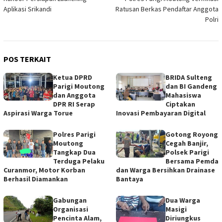
pos
Aplikasi Srikandi
Ratusan Berkas Pendaftar Anggota
Polri
POS TERKAIT
‎Ketua DPRD
BRIDA Sulteng
Parigi Moutong
dan BI Gandeng
dan Anggota
Mahasiswa
DPR RI Serap
Ciptakan
Aspirasi Warga Torue
Inovasi Pembayaran Digital
Polres Parigi
Gotong Royong
Moutong
Cegah Banjir,
Tangkap Dua
Polsek Parigi
Terduga Pelaku
Bersama Pemda
Curanmor, Motor Korban
dan Warga Bersihkan Drainase
Berhasil Diamankan
Bantaya
Gabungan
Dua Warga
Organisasi
Masigi
Pencinta Alam,
Diriungkus