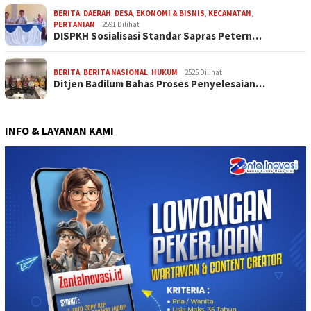
BERITA
,
DAERAH
,
DESA
,
EKONOMI & BISNIS
,
KECAMATAN
,
PERTANIAN
2591 Dilihat
DISPKH Sosialisasi Standar Sapras Petern…
BERITA
,
BERITA NASIONAL
,
HUKUM
2525 Dilihat
Ditjen Badilum Bahas Proses Penyelesaian…
INFO & LAYANAN KAMI