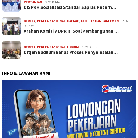
PERTANIAN
2599 Dilihat
DISPKH Sosialisasi Standar Sapras Petern…
BERITA
,
BERITA NASIONAL
,
DAERAH
,
POLITIK DAN PARLEMEN
2597
Dilihat
Arahan Komisi V DPR RI Soal Pembangunan …
BERITA
,
BERITA NASIONAL
,
HUKUM
2527 Dilihat
Ditjen Badilum Bahas Proses Penyelesaian…
INFO & LAYANAN KAMI