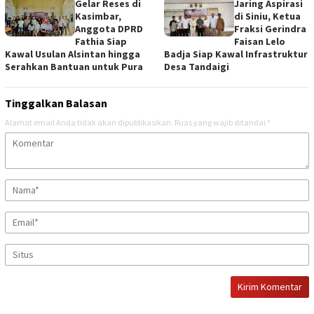
Gelar Reses di
Jaring Aspirasi
Kasimbar,
di Siniu, Ketua
Anggota DPRD
Fraksi Gerindra
Fathia Siap
Faisan Lelo
Kawal Usulan Alsintan hingga
Badja Siap Kawal Infrastruktur
Serahkan Bantuan untuk Pura
Desa Tandaigi
Tinggalkan Balasan
Alamat email Anda tidak akan dipublikasikan.
Ruas yang wajib ditandai
*