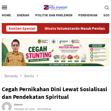
Loncat
Menu
ke
Mobile
konten
HOME
DAERAH
POLITIK DAN PARLEMEN
PENDIDIKAN
SOSI
rong UMKM
Konten Spesial
Wisata Vatumatando Masuk Penilaian Desa Wisa
Beranda
Berita
Cegah Pernikahan Dini Lewat Sosialisasi
dan Pendekatan Spiritual
Admin
Oktober 30, 2023
432 Dilihat