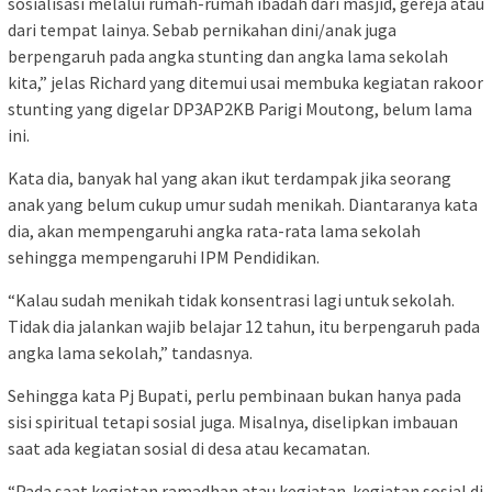
sosialisasi melalui rumah-rumah ibadah dari masjid, gereja atau
dari tempat lainya. Sebab pernikahan dini/anak juga
berpengaruh pada angka stunting dan angka lama sekolah
kita,” jelas Richard yang ditemui usai membuka kegiatan rakoor
stunting yang digelar DP3AP2KB Parigi Moutong, belum lama
ini.
Kata dia, banyak hal yang akan ikut terdampak jika seorang
anak yang belum cukup umur sudah menikah. Diantaranya kata
dia, akan mempengaruhi angka rata-rata lama sekolah
sehingga mempengaruhi IPM Pendidikan.
“Kalau sudah menikah tidak konsentrasi lagi untuk sekolah.
Tidak dia jalankan wajib belajar 12 tahun, itu berpengaruh pada
angka lama sekolah,” tandasnya.
Sehingga kata Pj Bupati, perlu pembinaan bukan hanya pada
sisi spiritual tetapi sosial juga. Misalnya, diselipkan imbauan
saat ada kegiatan sosial di desa atau kecamatan.
“Pada saat kegiatan ramadhan atau kegiatan-kegiatan sosial di