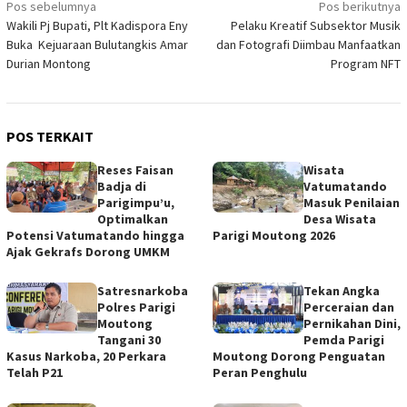
Navigasi
Pos sebelumnya
Pos berikutnya
Wakili Pj Bupati, Plt Kadispora Eny
Pelaku Kreatif Subsektor Musik
pos
Buka Kejuaraan Bulutangkis Amar
dan Fotografi Diimbau Manfaatkan
Durian Montong
Program NFT
POS TERKAIT
Reses Faisan
Wisata
Badja di
Vatumatando
Parigimpu’u,
Masuk Penilaian
Optimalkan
Desa Wisata
Potensi Vatumatando hingga
Parigi Moutong 2026
Ajak Gekrafs Dorong UMKM
Satresnarkoba
Tekan Angka
Polres Parigi
Perceraian dan
Moutong
Pernikahan Dini,
Tangani 30
Pemda Parigi
Kasus Narkoba, 20 Perkara
Moutong Dorong Penguatan
Telah P21
Peran Penghulu