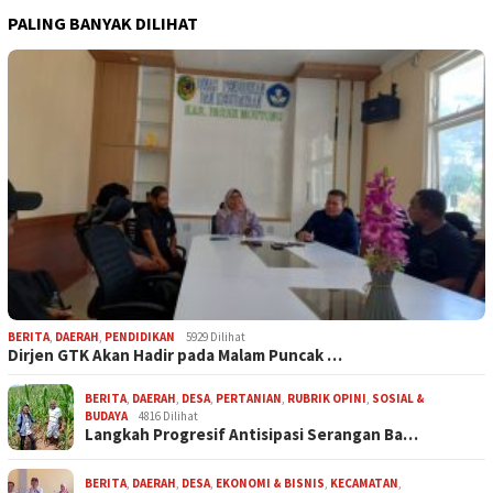
PALING BANYAK DILIHAT
BERITA
,
DAERAH
,
PENDIDIKAN
5929 Dilihat
Dirjen GTK Akan Hadir pada Malam Puncak …
BERITA
,
DAERAH
,
DESA
,
PERTANIAN
,
RUBRIK OPINI
,
SOSIAL &
BUDAYA
4816 Dilihat
Langkah Progresif Antisipasi Serangan Ba…
BERITA
,
DAERAH
,
DESA
,
EKONOMI & BISNIS
,
KECAMATAN
,