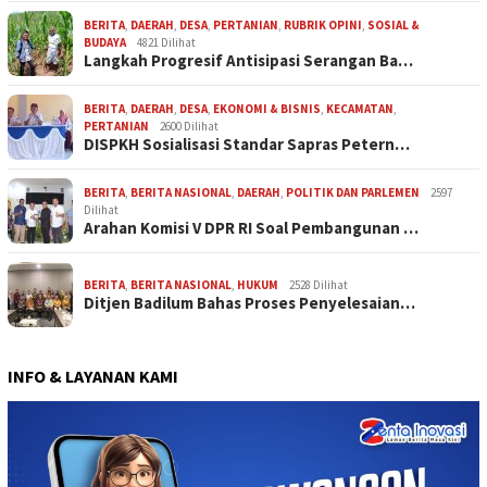
BERITA
,
DAERAH
,
DESA
,
PERTANIAN
,
RUBRIK OPINI
,
SOSIAL &
BUDAYA
4821 Dilihat
Langkah Progresif Antisipasi Serangan Ba…
BERITA
,
DAERAH
,
DESA
,
EKONOMI & BISNIS
,
KECAMATAN
,
PERTANIAN
2600 Dilihat
DISPKH Sosialisasi Standar Sapras Petern…
BERITA
,
BERITA NASIONAL
,
DAERAH
,
POLITIK DAN PARLEMEN
2597
Dilihat
Arahan Komisi V DPR RI Soal Pembangunan …
BERITA
,
BERITA NASIONAL
,
HUKUM
2528 Dilihat
Ditjen Badilum Bahas Proses Penyelesaian…
INFO & LAYANAN KAMI