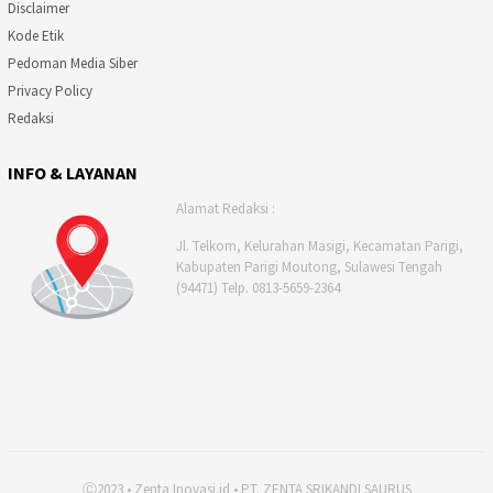
Disclaimer
Kode Etik
Pedoman Media Siber
Privacy Policy
Redaksi
INFO & LAYANAN
Alamat Redaksi :
Jl. Telkom, Kelurahan Masigi, Kecamatan Parigi,
Kabupaten Parigi Moutong, Sulawesi Tengah
(94471) Telp. 0813-5659-2364
Ⓒ2023 • Zenta Inovasi.id • PT. ZENTA SRIKANDI SAURUS