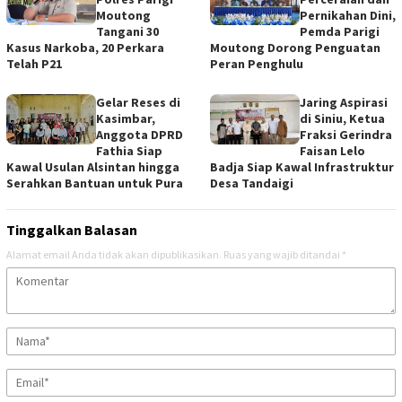
Moutong
Pernikahan Dini,
Tangani 30
Pemda Parigi
Kasus Narkoba, 20 Perkara
Moutong Dorong Penguatan
Telah P21
Peran Penghulu
Gelar Reses di
Jaring Aspirasi
Kasimbar,
di Siniu, Ketua
Anggota DPRD
Fraksi Gerindra
Fathia Siap
Faisan Lelo
Kawal Usulan Alsintan hingga
Badja Siap Kawal Infrastruktur
Serahkan Bantuan untuk Pura
Desa Tandaigi
Tinggalkan Balasan
Alamat email Anda tidak akan dipublikasikan.
Ruas yang wajib ditandai
*