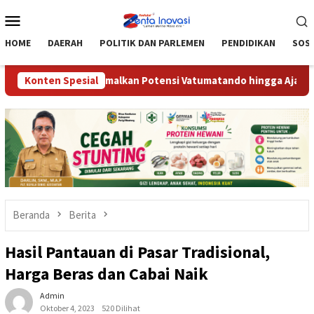
Loncat
Menu
ke
Mobile
konten
HOME
DAERAH
POLITIK DAN PARLEMEN
PENDIDIKAN
SOSI
igimpu’u, Optimalkan Potensi Vatumatando hingga Ajak Gekrafs 
Konten Spesial
Beranda
Berita
Hasil Pantauan di Pasar Tradisional,
Harga Beras dan Cabai Naik
Admin
Oktober 4, 2023
520 Dilihat