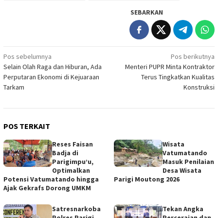
SEBARKAN
Navigasi
Pos sebelumnya
Pos berikutnya
Selain Olah Raga dan Hiburan, Ada
Menteri PUPR Minta Kontraktor
pos
Perputaran Ekonomi di Kejuaraan
Terus Tingkatkan Kualitas
Tarkam
Konstruksi
POS TERKAIT
Reses Faisan
Wisata
Badja di
Vatumatando
Parigimpu’u,
Masuk Penilaian
Optimalkan
Desa Wisata
Potensi Vatumatando hingga
Parigi Moutong 2026
Ajak Gekrafs Dorong UMKM
Satresnarkoba
Tekan Angka
Polres Parigi
Perceraian dan