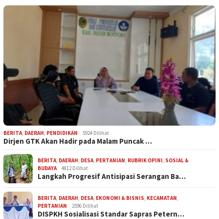
BERITA
,
DAERAH
,
PENDIDIKAN
5924 Dilihat
Dirjen GTK Akan Hadir pada Malam Puncak …
BERITA
,
DAERAH
,
DESA
,
PERTANIAN
,
RUBRIK OPINI
,
SOSIAL &
BUDAYA
4812 Dilihat
Langkah Progresif Antisipasi Serangan Ba…
BERITA
,
DAERAH
,
DESA
,
EKONOMI & BISNIS
,
KECAMATAN
,
PERTANIAN
2596 Dilihat
DISPKH Sosialisasi Standar Sapras Petern…