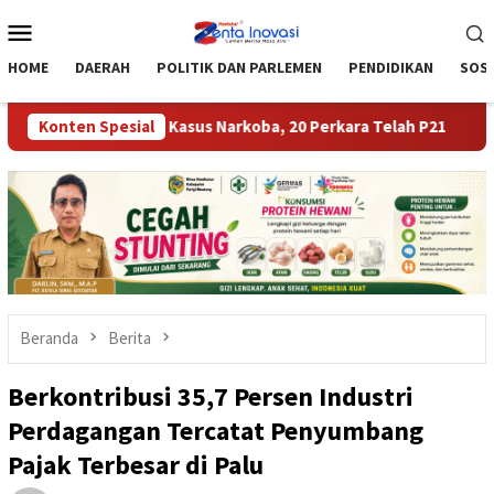
Loncat
Menu
ke
Mobile
konten
HOME
DAERAH
POLITIK DAN PARLEMEN
PENDIDIKAN
SOSI
g Tangani 30 Kasus Narkoba, 20 Perkara Telah P21
Konten Spesial
Tekan 
Beranda
Berita
Berkontribusi 35,7 Persen Industri
Perdagangan Tercatat Penyumbang
Pajak Terbesar di Palu