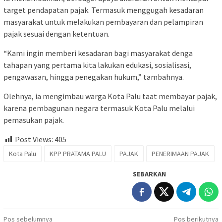
target pendapatan pajak. Termasuk menggugah kesadaran
masyarakat untuk melakukan pembayaran dan pelampiran
pajak sesuai dengan ketentuan.
“Kami ingin memberi kesadaran bagi masyarakat denga
tahapan yang pertama kita lakukan edukasi, sosialisasi,
pengawasan, hingga penegakan hukum,” tambahnya.
Olehnya, ia mengimbau warga Kota Palu taat membayar pajak,
karena pembagunan negara termasuk Kota Palu melalui
pemasukan pajak.
Post Views:
405
Kota Palu
KPP PRATAMA PALU
PAJAK
PENERIMAAN PAJAK
SEBARKAN
Navigasi
Pos sebelumnya
Pos berikutnya