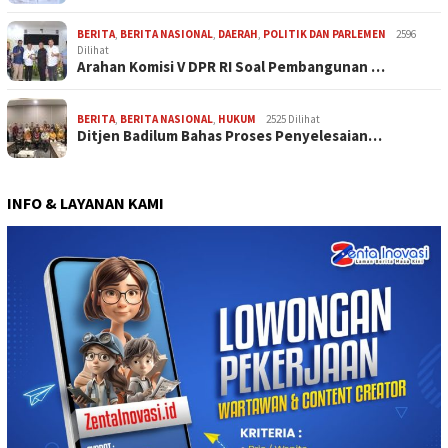
BERITA
,
BERITA NASIONAL
,
DAERAH
,
POLITIK DAN PARLEMEN
2596
Dilihat
Arahan Komisi V DPR RI Soal Pembangunan …
BERITA
,
BERITA NASIONAL
,
HUKUM
2525 Dilihat
Ditjen Badilum Bahas Proses Penyelesaian…
INFO & LAYANAN KAMI