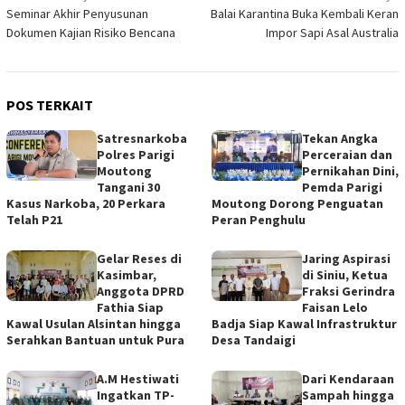
Seminar Akhir Penyusunan
Balai Karantina Buka Kembali Keran
pos
Dokumen Kajian Risiko Bencana
Impor Sapi Asal Australia
POS TERKAIT
Satresnarkoba
Tekan Angka
Polres Parigi
Perceraian dan
Moutong
Pernikahan Dini,
Tangani 30
Pemda Parigi
Kasus Narkoba, 20 Perkara
Moutong Dorong Penguatan
Telah P21
Peran Penghulu
Gelar Reses di
Jaring Aspirasi
Kasimbar,
di Siniu, Ketua
Anggota DPRD
Fraksi Gerindra
Fathia Siap
Faisan Lelo
Kawal Usulan Alsintan hingga
Badja Siap Kawal Infrastruktur
Serahkan Bantuan untuk Pura
Desa Tandaigi
A.M Hestiwati
Dari Kendaraan
Ingatkan TP-
Sampah hingga