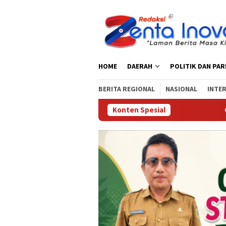
Loncat
ke
konten
HOME
DAERAH
POLITIK DAN PA
BERITA REGIONAL
NASIONAL
INTE
Konten Spesial
Gelar Reses di Kas