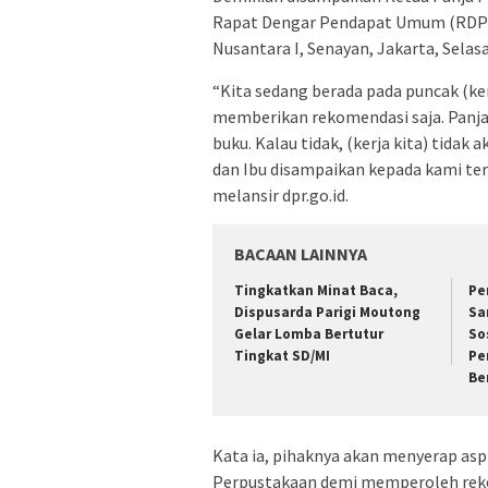
Rapat Dengar Pendapat Umum (RDPU)
Nusantara I, Senayan, Jakarta, Selasa
“Kita sedang berada pada puncak (kerja
memberikan rekomendasi saja. Panja 
buku. Kalau tidak, (kerja kita) tidak
dan Ibu disampaikan kepada kami teru
melansir dpr.go.id.
BACAAN LAINNYA
Tingkatkan Minat Baca,
Pe
Dispusarda Parigi Moutong
Sa
Gelar Lomba Bertutur
So
Tingkat SD/MI
Pe
Be
Kata ia, pihaknya akan menyerap asp
Perpustakaan demi memperoleh rekom