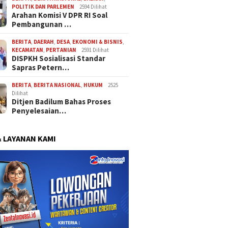
POLITIK DAN PARLEMEN
2594 Dilihat
Arahan Komisi V DPR RI Soal
Pembangunan …
BERITA
,
DAERAH
,
DESA
,
EKONOMI & BISNIS
,
KECAMATAN
,
PERTANIAN
2591 Dilihat
DISPKH Sosialisasi Standar
Sapras Petern…
BERITA
,
BERITA NASIONAL
,
HUKUM
2525
Dilihat
Ditjen Badilum Bahas Proses
Penyelesaian…
& LAYANAN KAMI