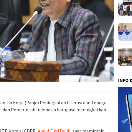
INFO 
anitia Kerja (Panja) Peningkatan Literasi dan Tenaga
RI dan Pemerintah Indonesia berupaya meningkatkan
PLTP Komisi X DPR,
Abdul Fikri Faqih,
saat memimpin