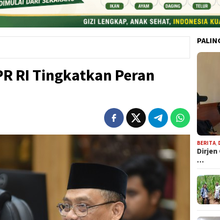
PALIN
PR RI Tingkatkan Peran
BERITA
,
Dirjen
…