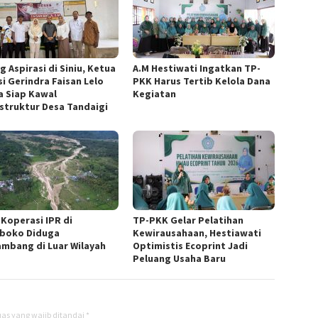
g Aspirasi di Siniu, Ketua
A.M Hestiwati Ingatkan TP-
si Gerindra Faisan Lelo
PKK Harus Tertib Kelola Dana
a Siap Kawal
Kegiatan
astruktur Desa Tandaigi
 Koperasi IPR di
TP-PKK Gelar Pelatihan
boko Diduga
Kewirausahaan, Hestiawati
mbang di Luar Wilayah
Optimistis Ecoprint Jadi
Peluang Usaha Baru
as yang wajib ditandai
*