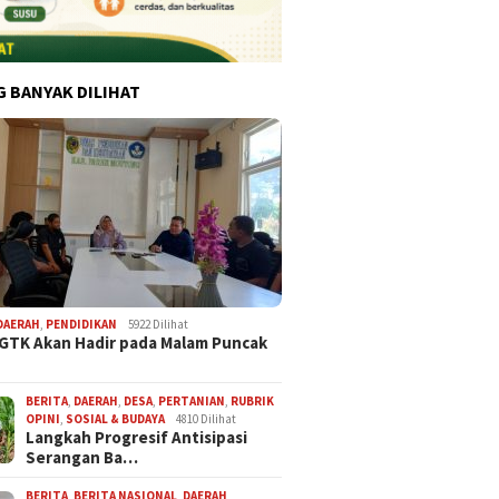
G BANYAK DILIHAT
DAERAH
,
PENDIDIKAN
5922 Dilihat
 GTK Akan Hadir pada Malam Puncak
BERITA
,
DAERAH
,
DESA
,
PERTANIAN
,
RUBRIK
OPINI
,
SOSIAL & BUDAYA
4810 Dilihat
Langkah Progresif Antisipasi
Serangan Ba…
BERITA
,
BERITA NASIONAL
,
DAERAH
,