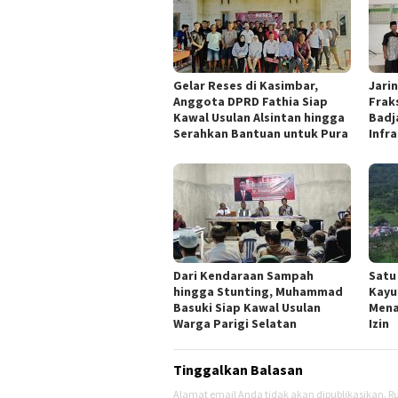
Gelar Reses di Kasimbar,
Jarin
Anggota DPRD Fathia Siap
Frak
Kawal Usulan Alsintan hingga
Badj
Serahkan Bantuan untuk Pura
Infr
Dari Kendaraan Sampah
Satu
hingga Stunting, Muhammad
Kayu
Basuki Siap Kawal Usulan
Mena
Warga Parigi Selatan
Izin
Tinggalkan Balasan
Alamat email Anda tidak akan dipublikasikan.
Ru