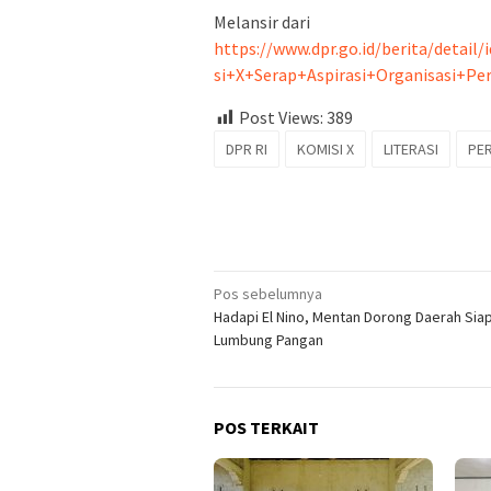
Melansir dari
https://www.dpr.go.id/berita/deta
si+X+Serap+Aspirasi+Organisasi+Pe
Post Views:
389
DPR RI
KOMISI X
LITERASI
PE
Navigasi
Pos sebelumnya
Hadapi El Nino, Mentan Dorong Daerah Sia
pos
Lumbung Pangan
POS TERKAIT