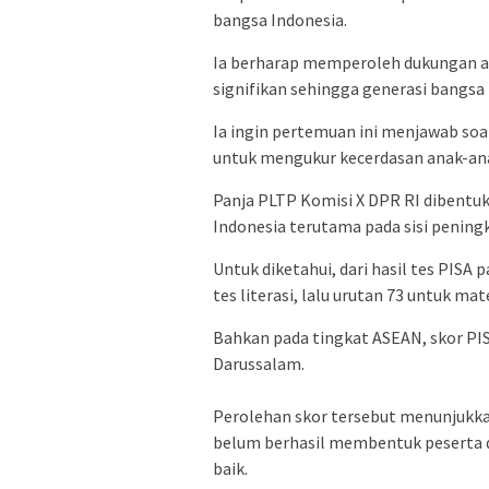
bangsa Indonesia.
Ia berharap memperoleh dukungan ag
signifikan sehingga generasi bangsa
Ia ingin pertemuan ini menjawab so
untuk mengukur kecerdasan anak-ana
Panja PLTP Komisi X DPR RI dibentu
Indonesia terutama pada sisi peni
Untuk diketahui, dari hasil tes PISA 
tes literasi, lalu urutan 73 untuk ma
Bahkan pada tingkat ASEAN, skor PIS
Darussalam.
Perolehan skor tersebut menunjukk
belum berhasil membentuk peserta did
baik.