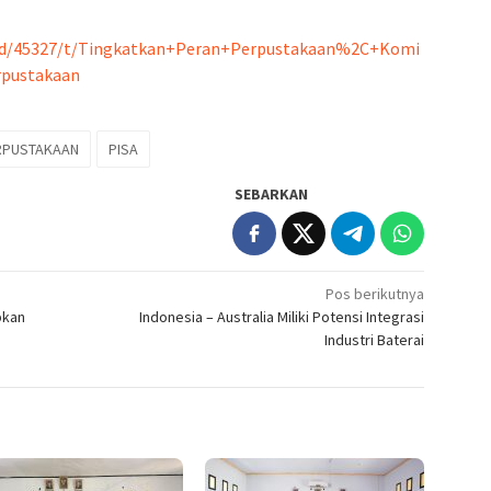
il/id/45327/t/Tingkatkan+Peran+Perpustakaan%2C+Komi
rpustakaan
RPUSTAKAAN
PISA
SEBARKAN
Pos berikutnya
pkan
Indonesia – Australia Miliki Potensi Integrasi
Industri Baterai