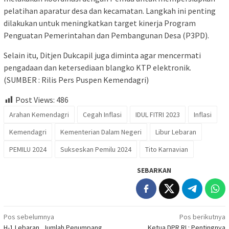
pelatihan aparatur desa dan kecamatan. Langkah ini penting
dilakukan untuk meningkatkan target kinerja Program
Penguatan Pemerintahan dan Pembangunan Desa (P3PD).
Selain itu, Ditjen Dukcapil juga diminta agar mencermati
pengadaan dan ketersediaan blangko KTP elektronik.
(SUMBER : Rilis Pers Puspen Kemendagri)
Post Views:
486
Arahan Kemendagri
Cegah Inflasi
IDUL FITRI 2023
Inflasi
Kemendagri
Kementerian Dalam Negeri
Libur Lebaran
PEMILU 2024
Sukseskan Pemilu 2024
Tito Karnavian
SEBARKAN
Navigasi
Pos sebelumnya
Pos berikutnya
H-1 Lebaran, Jumlah Penumpang
Ketua DPR RI : Pentingnya