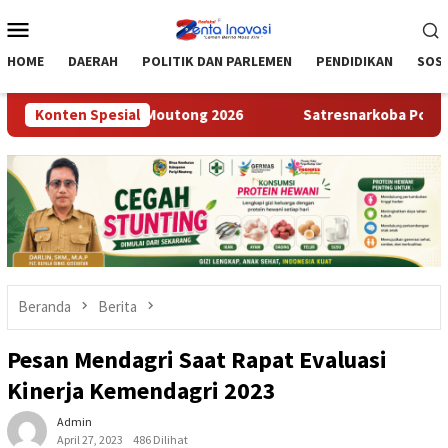
Loncat
Menu
ke
Mobile
konten
HOME
DAERAH
POLITIK DAN PARLEMEN
PENDIDIKAN
SOSI
ata Parigi Moutong 2026
Konten Spesial
Satresnarkoba Polres Parigi Mou
Beranda
Berita
Pesan Mendagri Saat Rapat Evaluasi
Kinerja Kemendagri 2023
Admin
April 27, 2023
486 Dilihat