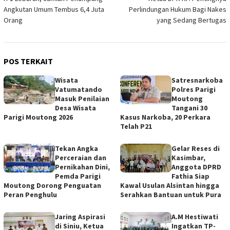
pos
Angkutan Umum Tembus 6,4 Juta
Perlindungan Hukum Bagi Nakes
Orang
yang Sedang Bertugas
POS TERKAIT
Wisata
Satresnarkoba
Vatumatando
Polres Parigi
Masuk Penilaian
Moutong
Desa Wisata
Tangani 30
Parigi Moutong 2026
Kasus Narkoba, 20 Perkara
Telah P21
Tekan Angka
Gelar Reses di
Perceraian dan
Kasimbar,
Pernikahan Dini,
Anggota DPRD
Pemda Parigi
Fathia Siap
Moutong Dorong Penguatan
Kawal Usulan Alsintan hingga
Peran Penghulu
Serahkan Bantuan untuk Pura
Jaring Aspirasi
A.M Hestiwati
di Siniu, Ketua
Ingatkan TP-