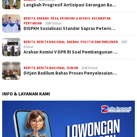
Langkah Progresif Antisipasi Serangan Ba…
BERITA
,
DAERAH
,
DESA
,
EKONOMI & BISNIS
,
KECAMATAN
,
PERTANIAN
2598 Dilihat
DISPKH Sosialisasi Standar Sapras Petern…
BERITA
,
BERITA NASIONAL
,
DAERAH
,
POLITIK DAN PARLEMEN
2597
Dilihat
Arahan Komisi V DPR RI Soal Pembangunan …
BERITA
,
BERITA NASIONAL
,
HUKUM
2526 Dilihat
Ditjen Badilum Bahas Proses Penyelesaian…
INFO & LAYANAN KAMI