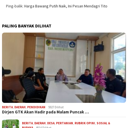
Ping-balik:
Harga Bawang Putih Naik, Ini Pesan Mendagri Tito
PALING BANYAK DILIHAT
BERITA
,
DAERAH
,
PENDIDIKAN
5927 Dilihat
Dirjen GTK Akan Hadir pada Malam Puncak …
BERITA
,
DAERAH
,
DESA
,
PERTANIAN
,
RUBRIK OPINI
,
SOSIAL &
BUDAYA
4814 Dilihat