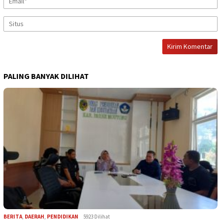
PALING BANYAK DILIHAT
BERITA
,
DAERAH
,
PENDIDIKAN
5923 Dilihat