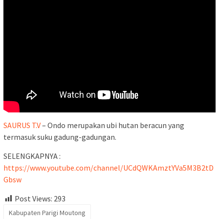
SAURUS T.V
– Ondo merupakan ubi hutan beracun yang
termasuk suku gadung-gadungan.
SELENGKAPNYA :
https://www.youtube.com/channel/UCdQWKAmztYVa5M3B2tD
Gbsw
Post Views:
293
Kabupaten Parigi Moutong