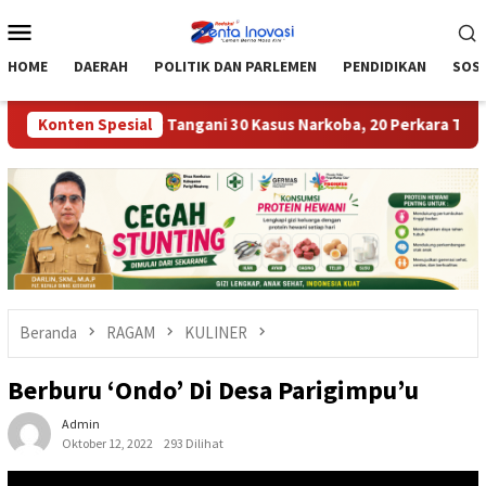
Loncat
Menu
ke
Mobile
konten
HOME
DAERAH
POLITIK DAN PARLEMEN
PENDIDIKAN
SOSI
Parigi Moutong Tangani 30 Kasus Narkoba, 20 Perkara Telah P21
Konten Spesial
Beranda
RAGAM
KULINER
Berburu ‘Ondo’ Di Desa Parigimpu’u
Admin
Oktober 12, 2022
293 Dilihat