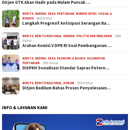
Dirjen GTK Akan Hadir pada Malam Puncak …
BERITA
,
DAERAH
,
DESA
,
PERTANIAN
,
RUBRIK OPINI
,
SOSIAL &
BUDAYA
4810 Dilihat
Langkah Progresif Antisipasi Serangan Ba…
BERITA
,
BERITA NASIONAL
,
DAERAH
,
POLITIK DAN PARLEMEN
2594
Dilihat
Arahan Komisi V DPR RI Soal Pembangunan …
BERITA
,
DAERAH
,
DESA
,
EKONOMI & BISNIS
,
KECAMATAN
,
PERTANIAN
2591 Dilihat
DISPKH Sosialisasi Standar Sapras Petern…
BERITA
,
BERITA NASIONAL
,
HUKUM
2525 Dilihat
Ditjen Badilum Bahas Proses Penyelesaian…
INFO & LAYANAN KAMI