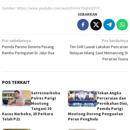
Sumber:
https://www.youtube.com/watch?v=HT8vbVtZF7c
SEBARKAN
Navigasi
Pos sebelumnya
Pos berikutnya
Pemda Parimo Diminta Pasang
Tim SAR Luwuk Lakukan Pencarian
pos
Rambu Peringatan Di Jalur Dua
Nelayan Hilang Saat Memancing Di
Perairan Touna
POS TERKAIT
Satresnarkoba
Tekan Angka
Polres Parigi
Perceraian dan
Moutong
Pernikahan Dini,
Tangani 30
Pemda Parigi
Kasus Narkoba, 20 Perkara
Moutong Dorong Penguatan
Telah P21
Peran Penghulu