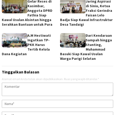
Gelar Reses di
Jaring Aspirasi
Kasimbar,
di Siniu, Ketua
Anggota DPRD
Fraksi Gerindra
Fathia Siap
Faisan Lelo
Kawal Usulan Alsintan hingga
Badja Siap Kawal Infrastruktur
Serahkan Bantuan untuk Pura
Desa Tandaigi
A.M Hestiwati
Dari Kendaraan
Ingatkan TP-
Sampah hingga
PKK Harus
Stunting,
Tertib Kelola
Muhammad
Dana Kegiatan
Basuki Siap Kawal Usulan
Warga Parigi Selatan
Tinggalkan Balasan
Alamat email Anda tidak akan dipublikasikan.
Ruas yang wajib ditandai
*