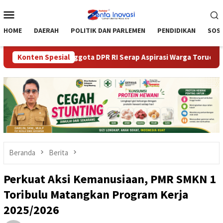
Loncat
Menu
ke
Mobile
konten
HOME
DAERAH
POLITIK DAN PARLEMEN
PENDIDIKAN
SOSI
utong dan Anggota DPR RI Serap Aspirasi Warga Torue
Konten Spesial
BRI
Beranda
Berita
Perkuat Aksi Kemanusiaan, PMR SMKN 1
Toribulu Matangkan Program Kerja
2025/2026