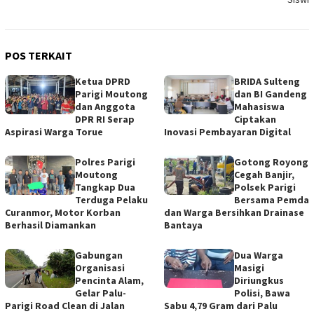
POS TERKAIT
‎Ketua DPRD
BRIDA Sulteng
Parigi Moutong
dan BI Gandeng
dan Anggota
Mahasiswa
DPR RI Serap
Ciptakan
Aspirasi Warga Torue
Inovasi Pembayaran Digital
Polres Parigi
Gotong Royong
Moutong
Cegah Banjir,
Tangkap Dua
Polsek Parigi
Terduga Pelaku
Bersama Pemda
Curanmor, Motor Korban
dan Warga Bersihkan Drainase
Berhasil Diamankan
Bantaya
Gabungan
Dua Warga
Organisasi
Masigi
Pencinta Alam,
Diriungkus
Gelar Palu-
Polisi, Bawa
Parigi Road Clean di Jalan
Sabu 4,79 Gram dari Palu