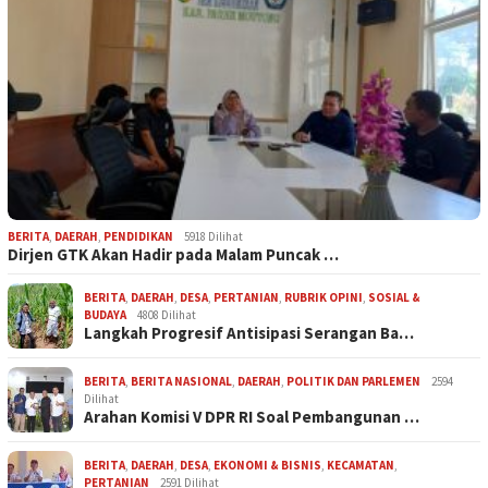
BERITA
,
DAERAH
,
PENDIDIKAN
5918 Dilihat
Dirjen GTK Akan Hadir pada Malam Puncak …
BERITA
,
DAERAH
,
DESA
,
PERTANIAN
,
RUBRIK OPINI
,
SOSIAL &
BUDAYA
4808 Dilihat
Langkah Progresif Antisipasi Serangan Ba…
BERITA
,
BERITA NASIONAL
,
DAERAH
,
POLITIK DAN PARLEMEN
2594
Dilihat
Arahan Komisi V DPR RI Soal Pembangunan …
BERITA
,
DAERAH
,
DESA
,
EKONOMI & BISNIS
,
KECAMATAN
,
PERTANIAN
2591 Dilihat