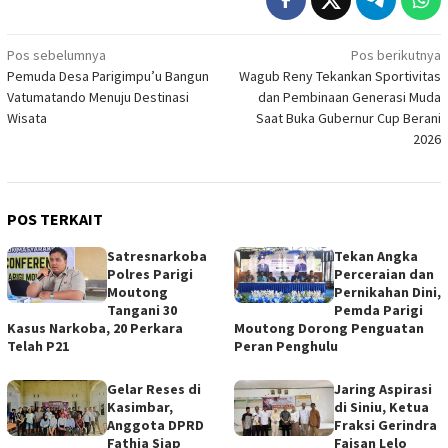
Navigasi
Pos sebelumnya
Pos berikutnya
Pemuda Desa Parigimpu’u Bangun
Wagub Reny Tekankan Sportivitas
pos
Vatumatando Menuju Destinasi
dan Pembinaan Generasi Muda
Wisata
Saat Buka Gubernur Cup Berani
2026
POS TERKAIT
Satresnarkoba
Tekan Angka
Polres Parigi
Perceraian dan
Moutong
Pernikahan Dini,
Tangani 30
Pemda Parigi
Kasus Narkoba, 20 Perkara
Moutong Dorong Penguatan
Telah P21
Peran Penghulu
Gelar Reses di
Jaring Aspirasi
Kasimbar,
di Siniu, Ketua
Anggota DPRD
Fraksi Gerindra
Fathia Siap
Faisan Lelo