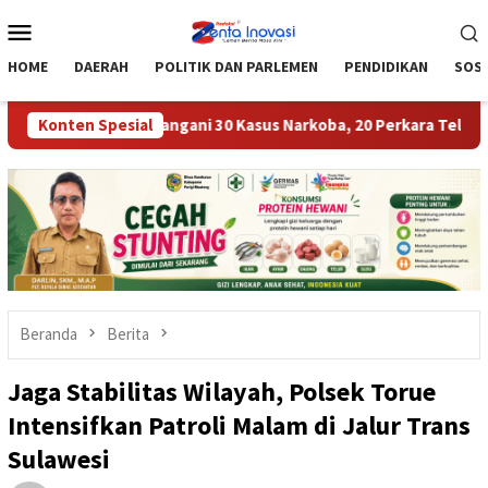
Loncat
Menu
ke
Mobile
konten
HOME
DAERAH
POLITIK DAN PARLEMEN
PENDIDIKAN
SOSI
i Moutong Tangani 30 Kasus Narkoba, 20 Perkara Telah P21
Konten Spesial
Beranda
Berita
Jaga Stabilitas Wilayah, Polsek Torue
Intensifkan Patroli Malam di Jalur Trans
Sulawesi