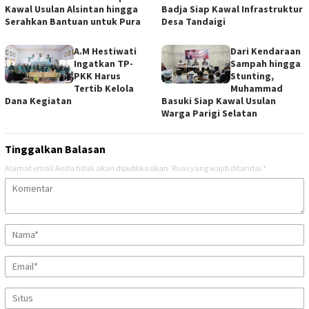
Kawal Usulan Alsintan hingga
Badja Siap Kawal Infrastruktur
Serahkan Bantuan untuk Pura
Desa Tandaigi
A.M Hestiwati
Dari Kendaraan
Ingatkan TP-
Sampah hingga
PKK Harus
Stunting,
Tertib Kelola
Muhammad
Dana Kegiatan
Basuki Siap Kawal Usulan
Warga Parigi Selatan
Tinggalkan Balasan
Alamat email Anda tidak akan dipublikasikan.
Ruas yang wajib ditandai
*