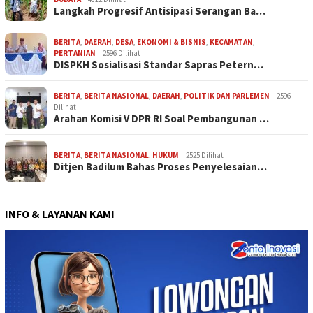
Langkah Progresif Antisipasi Serangan Ba…
BERITA
,
DAERAH
,
DESA
,
EKONOMI & BISNIS
,
KECAMATAN
,
PERTANIAN
2596 Dilihat
DISPKH Sosialisasi Standar Sapras Petern…
BERITA
,
BERITA NASIONAL
,
DAERAH
,
POLITIK DAN PARLEMEN
2596
Dilihat
Arahan Komisi V DPR RI Soal Pembangunan …
BERITA
,
BERITA NASIONAL
,
HUKUM
2525 Dilihat
Ditjen Badilum Bahas Proses Penyelesaian…
INFO & LAYANAN KAMI