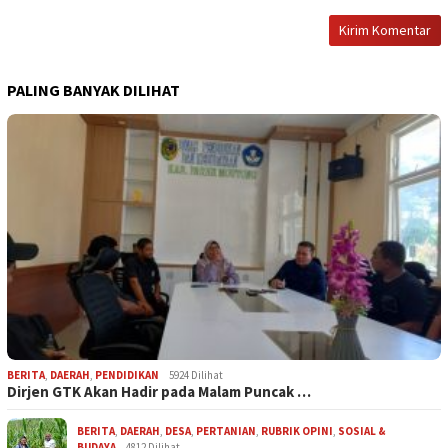
PALING BANYAK DILIHAT
BERITA
,
DAERAH
,
PENDIDIKAN
5924 Dilihat
Dirjen GTK Akan Hadir pada Malam Puncak …
BERITA
,
DAERAH
,
DESA
,
PERTANIAN
,
RUBRIK OPINI
,
SOSIAL &
BUDAYA
4812 Dilihat