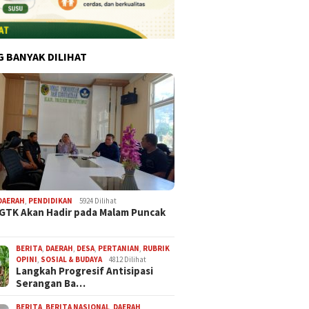
G BANYAK DILIHAT
DAERAH
,
PENDIDIKAN
5924 Dilihat
 GTK Akan Hadir pada Malam Puncak
BERITA
,
DAERAH
,
DESA
,
PERTANIAN
,
RUBRIK
OPINI
,
SOSIAL & BUDAYA
4812 Dilihat
Langkah Progresif Antisipasi
Serangan Ba…
BERITA
,
BERITA NASIONAL
,
DAERAH
,