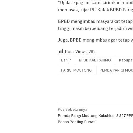
“Update pagi ini kami kirimkan mo
memasak,” ujar Plt Kalak BPBD Parig
BPBD mengimbau masyarakat tetap w
tinggi masih berpeluang terjadi di 
Juga, BPBD mengimbau agar tetap wa
Post Views:
282
Banjir
BPBD KAB.PARIMO
Kabupat
PARIGI MOUTONG
PEMDA PARIGI MO
Navigasi
Pos sebelumnya
Pemda Parigi Moutong Kukuhkan 3.527 PPPK
pos
Pesan Penting Bupati