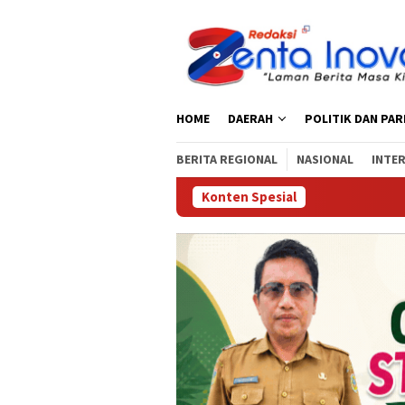
Loncat
ke
konten
HOME
DAERAH
POLITIK DAN PA
BERITA REGIONAL
NASIONAL
INTE
Konten Spesial
Satresnark