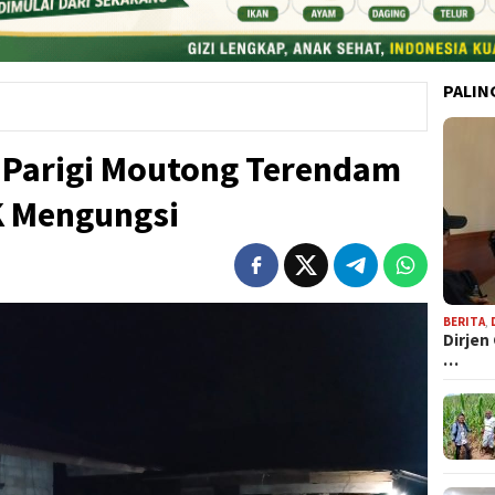
PALIN
i Parigi Moutong Terendam
K Mengungsi
BERITA
,
Dirjen
…