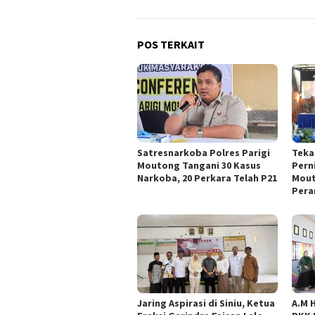
POS TERKAIT
Satresnarkoba Polres Parigi
Teka
Moutong Tangani 30 Kasus
Pern
Narkoba, 20 Perkara Telah P21
Mout
Pera
Jaring Aspirasi di Siniu, Ketua
A.M 