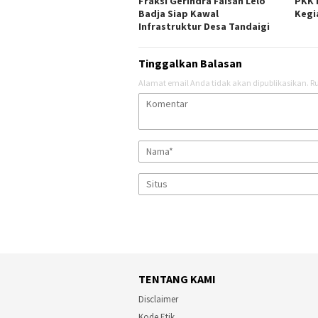
Fraksi Gerindra Faisan Lelo
PKK 
Badja Siap Kawal
Kegi
Infrastruktur Desa Tandaigi
Tinggalkan Balasan
Alamat email Anda tidak akan dipublikasikan.
Ru
TENTANG KAMI
Disclaimer
Kode Etik