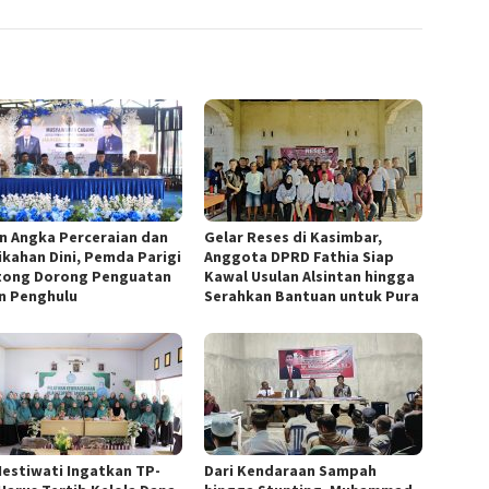
n Angka Perceraian dan
Gelar Reses di Kasimbar,
ikahan Dini, Pemda Parigi
Anggota DPRD Fathia Siap
ong Dorong Penguatan
Kawal Usulan Alsintan hingga
n Penghulu
Serahkan Bantuan untuk Pura
Hestiwati Ingatkan TP-
Dari Kendaraan Sampah