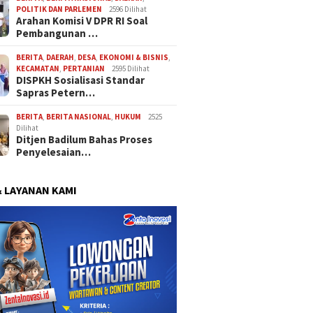
POLITIK DAN PARLEMEN
2596 Dilihat
Arahan Komisi V DPR RI Soal
Pembangunan …
BERITA
,
DAERAH
,
DESA
,
EKONOMI & BISNIS
,
KECAMATAN
,
PERTANIAN
2595 Dilihat
DISPKH Sosialisasi Standar
Sapras Petern…
BERITA
,
BERITA NASIONAL
,
HUKUM
2525
Dilihat
Ditjen Badilum Bahas Proses
Penyelesaian…
& LAYANAN KAMI