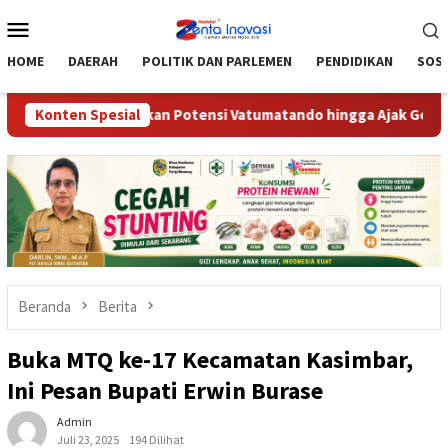
Loncat
Menu
ke
Mobile
konten
HOME
DAERAH
POLITIK DAN PARLEMEN
PENDIDIKAN
SOSI
u’u, Optimalkan Potensi Vatumatando hingga Ajak Gekrafs Doron
Konten Spesial
Beranda
Berita
Buka MTQ ke-17 Kecamatan Kasimbar,
Ini Pesan Bupati Erwin Burase
Admin
Juli 23, 2025
194 Dilihat