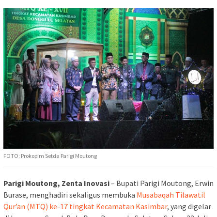
FOTO: Prokopim Setda Parigi Moutong
Parigi Moutong, Zenta Inovasi
– Bupati Parigi Moutong, Erwin
Burase, menghadiri sekaligus membuka
Musabaqah Tilawatil
Qur’an (MTQ) ke-17 tingkat Kecamatan Kasimbar
, yang digelar