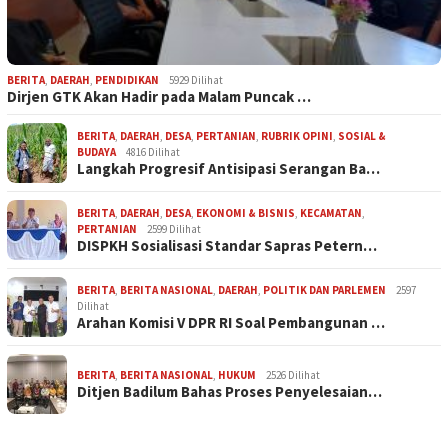
BERITA
,
DAERAH
,
PENDIDIKAN
5929 Dilihat
Dirjen GTK Akan Hadir pada Malam Puncak …
BERITA
,
DAERAH
,
DESA
,
PERTANIAN
,
RUBRIK OPINI
,
SOSIAL &
BUDAYA
4816 Dilihat
Langkah Progresif Antisipasi Serangan Ba…
BERITA
,
DAERAH
,
DESA
,
EKONOMI & BISNIS
,
KECAMATAN
,
PERTANIAN
2599 Dilihat
DISPKH Sosialisasi Standar Sapras Petern…
BERITA
,
BERITA NASIONAL
,
DAERAH
,
POLITIK DAN PARLEMEN
2597
Dilihat
Arahan Komisi V DPR RI Soal Pembangunan …
BERITA
,
BERITA NASIONAL
,
HUKUM
2526 Dilihat
Ditjen Badilum Bahas Proses Penyelesaian…