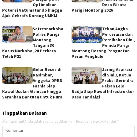
Optimalkan
Desa Wisata
Potensi Vatumatando hingga
Parigi Moutong 2026
Ajak Gekrafs Dorong UMKM
Satresnarkoba
Tekan Angka
Polres Parigi
Perceraian dan
Moutong
Pernikahan Dini,
Tangani 30
Pemda Parigi
Kasus Narkoba, 20 Perkara
Moutong Dorong Penguatan
Telah P21
Peran Penghulu
Gelar Reses di
Jaring Aspirasi
Kasimbar,
di Siniu, Ketua
Anggota DPRD
Fraksi Gerindra
Fathia Siap
Faisan Lelo
Kawal Usulan Alsintan hingga
Badja Siap Kawal Infrastruktur
Serahkan Bantuan untuk Pura
Desa Tandaigi
Tinggalkan Balasan
Alamat email Anda tidak akan dipublikasikan.
Ruas yang wajib ditandai
*