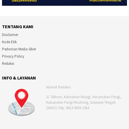
TENTANG KAMI
Disclaimer
Kode Etik
Pedoman Media Siber
Privacy Policy
Redaksi
INFO & LAYANAN
Alamat Redaksi :
Jl. Telkom, Kelurahan Masigi, Kecamatan Parigi,
Kabupaten Parigi Moutong, Sulawesi Tengah
(94471) Telp. 0813-5659-2364