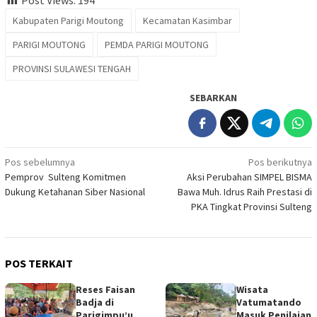
Post Views:
194
Kabupaten Parigi Moutong
Kecamatan Kasimbar
PARIGI MOUTONG
PEMDA PARIGI MOUTONG
PROVINSI SULAWESI TENGAH
SEBARKAN
Navigasi
Pos sebelumnya
Pos berikutnya
Pemprov Sulteng Komitmen
Aksi Perubahan SIMPEL BISMA
pos
Dukung Ketahanan Siber Nasional
Bawa Muh. Idrus Raih Prestasi di
PKA Tingkat Provinsi Sulteng
POS TERKAIT
Reses Faisan
Wisata
Badja di
Vatumatando
Parigimpu’u,
Masuk Penilaian