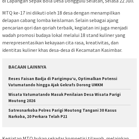
di Lapangan Sepak Bola Desa Donggulu Selatan, Selasa 22 Juli.
MTQ ke-17 ini diikuti oleh 18 desa dengan menampilkan
delapan cabang lomba keislaman. Selain sebagai ajang
pencarian qori dan qoriah terbaik, kegiatan ini juga menjadi
wadah promosi budaya lokal melalui 18 stand kuliner yang
merepresentasikan kekayaan cita rasa, kreativitas, dan
identitas kuliner khas desa-desa di Kecamatan Kasimbar.
BACAAN LAINNYA
Reses Faisan Badja di Parigimpu’u, Optimalkan Potensi
Vatumatando hingga Ajak Gekrafs Dorong UMKM
Wisata Vatumatando Masuk Penilaian Desa Wisata Parigi
Moutong 2026
Satresnarkoba Polres Parigi Moutong Tangani 30 Kasus
Narkoba, 20 Perkara Telah P21
Kegiatan MTQ bukan sekadar kompetisi tilawah, melainkan