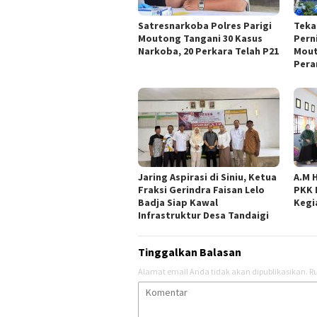
Satresnarkoba Polres Parigi
Teka
Moutong Tangani 30 Kasus
Pern
Narkoba, 20 Perkara Telah P21
Mout
Pera
Jaring Aspirasi di Siniu, Ketua
A.M 
Fraksi Gerindra Faisan Lelo
PKK 
Badja Siap Kawal
Kegi
Infrastruktur Desa Tandaigi
Tinggalkan Balasan
Alamat email Anda tidak akan dipublikasikan.
Ru