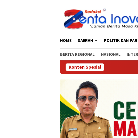
Loncat
ke
konten
HOME
DAERAH
POLITIK DAN PA
BERITA REGIONAL
NASIONAL
INTE
Konten Spesial
Sat