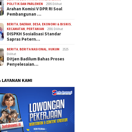
POLITIK DAN PARLEMEN
2595 Dilihat
Arahan Komisi V DPR RI Soal
Pembangunan …
BERITA
,
DAERAH
,
DESA
,
EKONOMI & BISNIS
,
KECAMATAN
,
PERTANIAN
2591 Dilihat
DISPKH Sosialisasi Standar
Sapras Petern…
BERITA
,
BERITA NASIONAL
,
HUKUM
2525
Dilihat
Ditjen Badilum Bahas Proses
Penyelesaian…
& LAYANAN KAMI