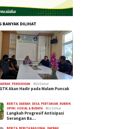
G BANYAK DILIHAT
DAERAH
,
PENDIDIKAN
5923 Dilihat
 GTK Akan Hadir pada Malam Puncak
BERITA
,
DAERAH
,
DESA
,
PERTANIAN
,
RUBRIK
OPINI
,
SOSIAL & BUDAYA
4811 Dilihat
Langkah Progresif Antisipasi
Serangan Ba…
BERITA
,
BERITA NASIONAL
,
DAERAH
,