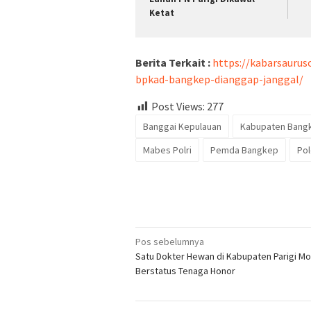
Ketat
Berita Terkait :
https://kabarsauru
bpkad-bangkep-dianggap-janggal/
Post Views:
277
Banggai Kepulauan
Kabupaten Bang
Mabes Polri
Pemda Bangkep
Pol
Navigasi
Pos sebelumnya
Satu Dokter Hewan di Kabupaten Parigi M
pos
Berstatus Tenaga Honor