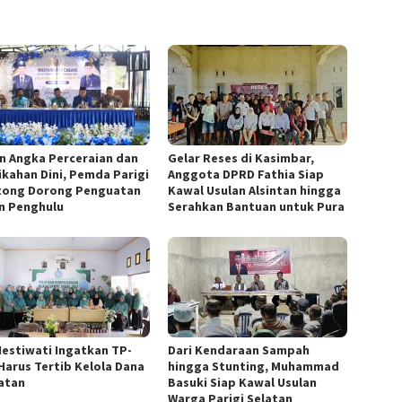
n Angka Perceraian dan
Gelar Reses di Kasimbar,
ikahan Dini, Pemda Parigi
Anggota DPRD Fathia Siap
ong Dorong Penguatan
Kawal Usulan Alsintan hingga
n Penghulu
Serahkan Bantuan untuk Pura
Hestiwati Ingatkan TP-
Dari Kendaraan Sampah
Harus Tertib Kelola Dana
hingga Stunting, Muhammad
atan
Basuki Siap Kawal Usulan
Warga Parigi Selatan