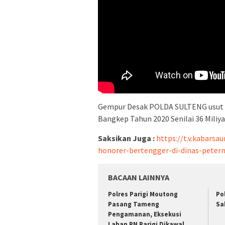
Gempur Desak POLDA SULTENG usut 
Bangkep Tahun 2020 Senilai 36 Miliy
Saksikan Juga :
https://t.v.kabars
honorer-bertengger-di-dinas-peter
BACAAN LAINNYA
Polres Parigi Moutong
Po
Pasang Tameng
Sa
Pengamanan, Eksekusi
Lahan PN Parigi Dikawal