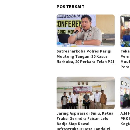
POS TERKAIT
Satresnarkoba Polres Parigi
Teka
Moutong Tangani 30 Kasus
Pern
Narkoba, 20 Perkara Telah P21
Mout
Pera
Jaring Aspirasi di Siniu, Ketua
A.M 
Fraksi Gerindra Faisan Lelo
PKK 
Badja Siap Kawal
Kegi
Infrastruktur Desa Tandaigi