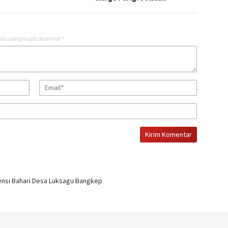
as yang wajib ditandai
*
ensi Bahari Desa Luksagu Bangkep