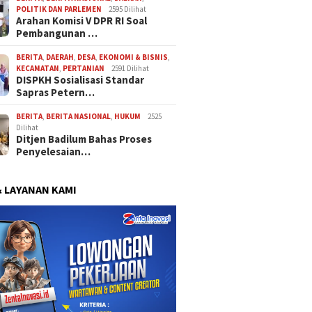
POLITIK DAN PARLEMEN
2595 Dilihat
Arahan Komisi V DPR RI Soal
Pembangunan …
BERITA
,
DAERAH
,
DESA
,
EKONOMI & BISNIS
,
KECAMATAN
,
PERTANIAN
2591 Dilihat
DISPKH Sosialisasi Standar
Sapras Petern…
BERITA
,
BERITA NASIONAL
,
HUKUM
2525
Dilihat
Ditjen Badilum Bahas Proses
Penyelesaian…
& LAYANAN KAMI