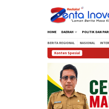
Loncat
ke
konten
HOME
DAERAH
POLITIK DAN PA
BERITA REGIONAL
NASIONAL
INTE
Konten Spesial