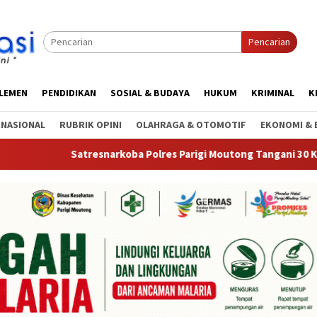
Pencarian
RLEMEN
PENDIDIKAN
SOSIAL & BUDAYA
HUKUM
KRIMINAL
K
RNASIONAL
RUBRIK OPINI
OLAHRAGA & OTOMOTIF
EKONOMI & 
Satresnarkoba Polres Parigi Moutong Tangani 30 Kasus Narkoba, 