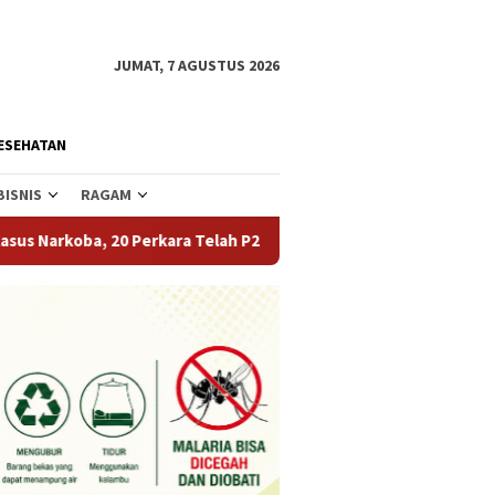
JUMAT, 7 AGUSTUS 2026
ESEHATAN
BISNIS
RAGAM
20 Perkara Telah P21
Tekan Angka Perceraian dan Perni