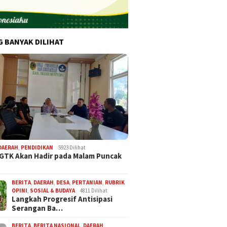
G BANYAK DILIHAT
DAERAH
,
PENDIDIKAN
5923 Dilihat
 GTK Akan Hadir pada Malam Puncak
BERITA
,
DAERAH
,
DESA
,
PERTANIAN
,
RUBRIK
OPINI
,
SOSIAL & BUDAYA
4811 Dilihat
Langkah Progresif Antisipasi
Serangan Ba…
BERITA
,
BERITA NASIONAL
,
DAERAH
,