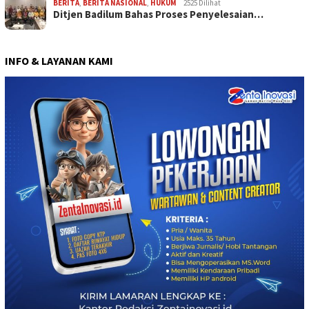
BERITA
,
BERITA NASIONAL
,
HUKUM
2525 Dilihat
Ditjen Badilum Bahas Proses Penyelesaian…
INFO & LAYANAN KAMI