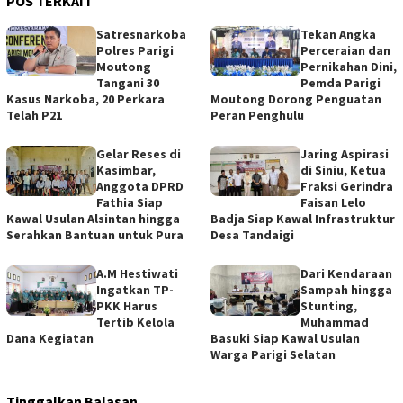
POS TERKAIT
Satresnarkoba
Tekan Angka
Polres Parigi
Perceraian dan
Moutong
Pernikahan Dini,
Tangani 30
Pemda Parigi
Kasus Narkoba, 20 Perkara
Moutong Dorong Penguatan
Telah P21
Peran Penghulu
Gelar Reses di
Jaring Aspirasi
Kasimbar,
di Siniu, Ketua
Anggota DPRD
Fraksi Gerindra
Fathia Siap
Faisan Lelo
Kawal Usulan Alsintan hingga
Badja Siap Kawal Infrastruktur
Serahkan Bantuan untuk Pura
Desa Tandaigi
A.M Hestiwati
Dari Kendaraan
Ingatkan TP-
Sampah hingga
PKK Harus
Stunting,
Tertib Kelola
Muhammad
Dana Kegiatan
Basuki Siap Kawal Usulan
Warga Parigi Selatan
Tinggalkan Balasan