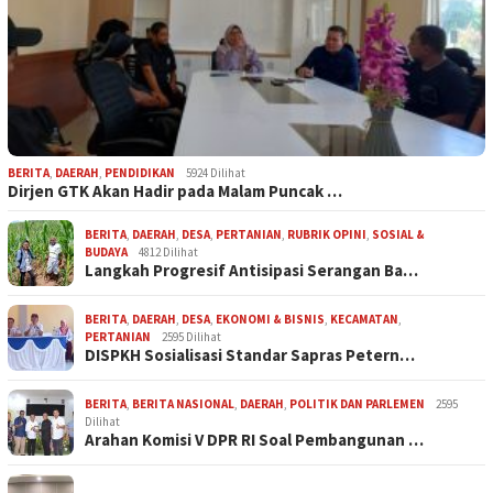
BERITA
,
DAERAH
,
PENDIDIKAN
5924 Dilihat
Dirjen GTK Akan Hadir pada Malam Puncak …
BERITA
,
DAERAH
,
DESA
,
PERTANIAN
,
RUBRIK OPINI
,
SOSIAL &
BUDAYA
4812 Dilihat
Langkah Progresif Antisipasi Serangan Ba…
BERITA
,
DAERAH
,
DESA
,
EKONOMI & BISNIS
,
KECAMATAN
,
PERTANIAN
2595 Dilihat
DISPKH Sosialisasi Standar Sapras Petern…
BERITA
,
BERITA NASIONAL
,
DAERAH
,
POLITIK DAN PARLEMEN
2595
Dilihat
Arahan Komisi V DPR RI Soal Pembangunan …