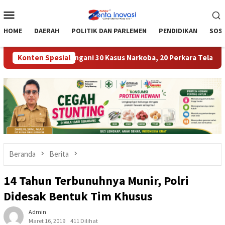
Loncat
Menu
ke
Mobile
konten
HOME
DAERAH
POLITIK DAN PARLEMEN
PENDIDIKAN
SOSI
i Moutong Tangani 30 Kasus Narkoba, 20 Perkara Telah P21
Konten Spesial
Beranda
Berita
14 Tahun Terbunuhnya Munir, Polri
Didesak Bentuk Tim Khusus
Admin
Maret 16, 2019
411 Dilihat