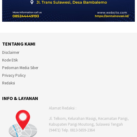
TENTANG KAMI
Disclaimer
Kode Etik
Pedoman Media Siber
Privacy Policy
Redaksi
INFO & LAYANAN
Alamat Redaksi :
Jl. Telkom, Kelurahan Masigi, Kecamatan Parigi,
Kabupaten Parigi Moutong, Sulawesi Tengah
(94471) Telp. 0813-5659-2364