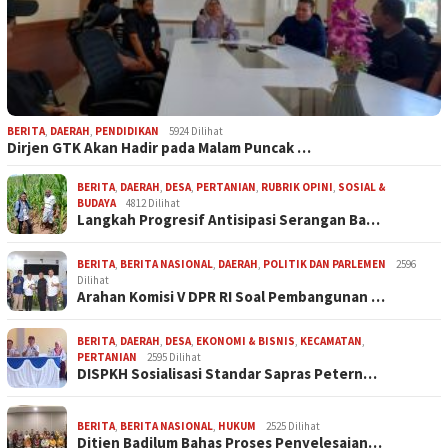
BERITA
,
DAERAH
,
PENDIDIKAN
5924 Dilihat
Dirjen GTK Akan Hadir pada Malam Puncak …
BERITA
,
DAERAH
,
DESA
,
PERTANIAN
,
RUBRIK OPINI
,
SOSIAL &
BUDAYA
4812 Dilihat
Langkah Progresif Antisipasi Serangan Ba…
BERITA
,
BERITA NASIONAL
,
DAERAH
,
POLITIK DAN PARLEMEN
2596
Dilihat
Arahan Komisi V DPR RI Soal Pembangunan …
BERITA
,
DAERAH
,
DESA
,
EKONOMI & BISNIS
,
KECAMATAN
,
PERTANIAN
2595 Dilihat
DISPKH Sosialisasi Standar Sapras Petern…
BERITA
,
BERITA NASIONAL
,
HUKUM
2525 Dilihat
Ditjen Badilum Bahas Proses Penyelesaian…