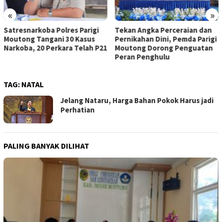
«
»
Satresnarkoba Polres Parigi
Tekan Angka Perceraian dan
Moutong Tangani 30 Kasus
Pernikahan Dini, Pemda Parigi
Narkoba, 20 Perkara Telah P21
Moutong Dorong Penguatan
Peran Penghulu
TAG:
NATAL
Jelang Nataru, Harga Bahan Pokok Harus jadi
Perhatian
PALING BANYAK DILIHAT