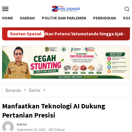
Loncat
Menu
ke
Mobile
konten
HOME
DAERAH
POLITIK DAN PARLEMEN
PENDIDIKAN
SOSI
impu’u, Optimalkan Potensi Vatumatando hingga Ajak Gekrafs Dor
Konten Spesial
Beranda
Berita
Manfaatkan Teknologi AI Dukung
Pertanian Presisi
Admin
September 29, 2023
447 Dilihat