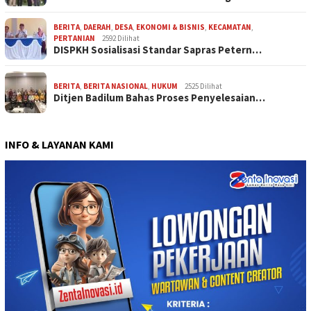
BERITA
,
DAERAH
,
DESA
,
EKONOMI & BISNIS
,
KECAMATAN
,
PERTANIAN
2592 Dilihat
DISPKH Sosialisasi Standar Sapras Petern…
BERITA
,
BERITA NASIONAL
,
HUKUM
2525 Dilihat
Ditjen Badilum Bahas Proses Penyelesaian…
INFO & LAYANAN KAMI