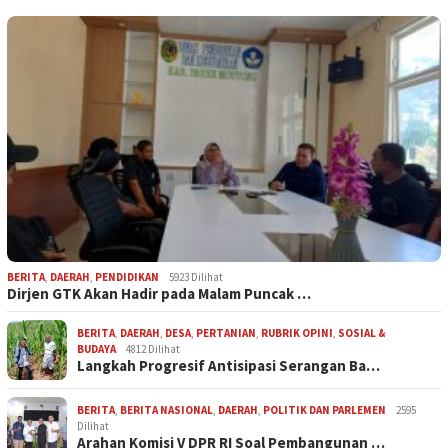
BERITA
,
DAERAH
,
PENDIDIKAN
5923 Dilihat
Dirjen GTK Akan Hadir pada Malam Puncak …
BERITA
,
DAERAH
,
DESA
,
PERTANIAN
,
RUBRIK OPINI
,
SOSIAL &
BUDAYA
4812 Dilihat
Langkah Progresif Antisipasi Serangan Ba…
BERITA
,
BERITA NASIONAL
,
DAERAH
,
POLITIK DAN PARLEMEN
2595
Dilihat
Arahan Komisi V DPR RI Soal Pembangunan …