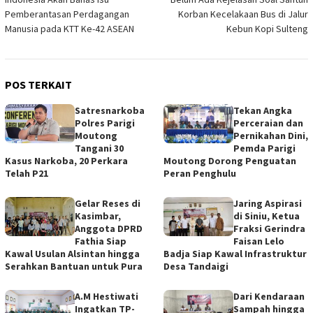
pos
Pemberantasan Perdagangan
Korban Kecelakaan Bus di Jalur
Manusia pada KTT Ke-42 ASEAN
Kebun Kopi Sulteng
POS TERKAIT
Satresnarkoba
Tekan Angka
Polres Parigi
Perceraian dan
Moutong
Pernikahan Dini,
Tangani 30
Pemda Parigi
Kasus Narkoba, 20 Perkara
Moutong Dorong Penguatan
Telah P21
Peran Penghulu
Gelar Reses di
Jaring Aspirasi
Kasimbar,
di Siniu, Ketua
Anggota DPRD
Fraksi Gerindra
Fathia Siap
Faisan Lelo
Kawal Usulan Alsintan hingga
Badja Siap Kawal Infrastruktur
Serahkan Bantuan untuk Pura
Desa Tandaigi
A.M Hestiwati
Dari Kendaraan
Ingatkan TP-
Sampah hingga