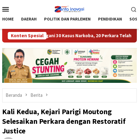
Loncat
Menu
ke
Mobile
konten
HOME
DAERAH
POLITIK DAN PARLEMEN
PENDIDIKAN
SOSI
outong Tangani 30 Kasus Narkoba, 20 Perkara Telah P21
Konten Spesial
T
Beranda
Berita
Kali Kedua, Kejari Parigi Moutong
Selesaikan Perkara dengan Restoratif
Justice