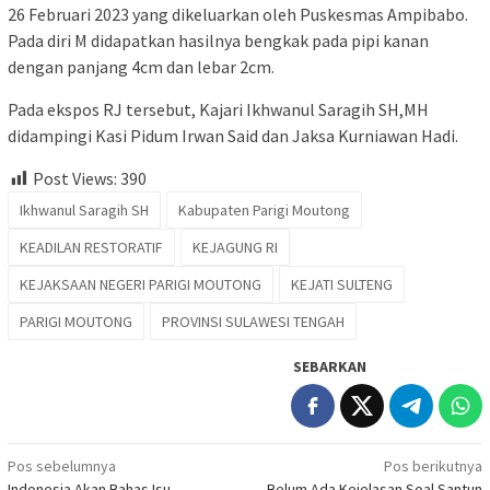
26 Februari 2023 yang dikeluarkan oleh Puskesmas Ampibabo.
Pada diri M didapatkan hasilnya bengkak pada pipi kanan
dengan panjang 4cm dan lebar 2cm.
Pada ekspos RJ tersebut, Kajari Ikhwanul Saragih SH,MH
didampingi Kasi Pidum Irwan Said dan Jaksa Kurniawan Hadi.
Post Views:
390
Ikhwanul Saragih SH
Kabupaten Parigi Moutong
KEADILAN RESTORATIF
KEJAGUNG RI
KEJAKSAAN NEGERI PARIGI MOUTONG
KEJATI SULTENG
PARIGI MOUTONG
PROVINSI SULAWESI TENGAH
SEBARKAN
Navigasi
Pos sebelumnya
Pos berikutnya
Indonesia Akan Bahas Isu
Belum Ada Kejelasan Soal Santun